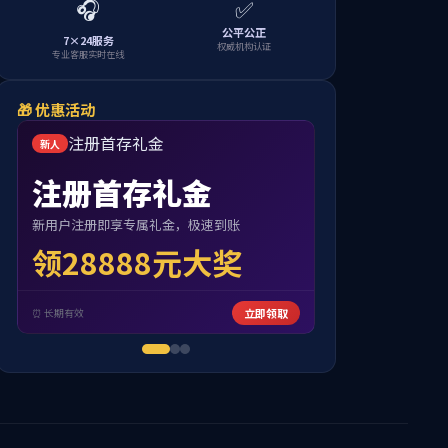
定有序运行，9月8日上午学院党委书记陈小波带队，
情况进行了检查。
《2025年高校实验室安全工作培训》相关要求，检
检查了教学和科研设施使用安全、消防制度落实及
出了明确的整改要求和整改时限；要求各分管实验
管理机制，消除安全隐患，确保新学期实验实训工作