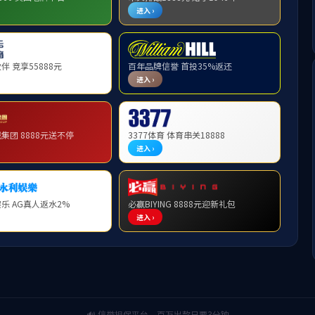
保2025年秋季学期开学学院实验实训场所安全稳
以及实验中心管理人员对实验实训的环境及设备运行
《高等学校实验室安全检查项目表（2025年）》和
逸夫教学楼、实训中心和金工实习中心等区域，重点
全情况。针对检查中发现的这些问题，检查组当场提
度重视，强化责任意识，形成“排查-整改-验收”的
展。