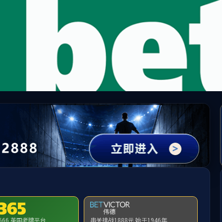
人才培养
教学科研
党团工作
(中国VIP认证)古天乐代言品牌-Green Mo
2138CC太阳集团开展新学
发布时间：2025-0