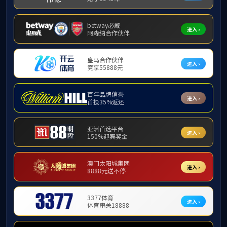
遗产桂林喀斯特可持续发展学术研讨
会
发布时间：2025-05-14
2025
年
5
月
9
日
-12
日，由联合国教科文
组织国际自然与文化遗产空间技术中心主
办，2138CC太阳集团承办的“第三届名录
遗产协同管理与高质量发展论坛暨世界遗
产桂林喀斯特可持续发展学术研讨会”在
2138CC太阳集团屏风校区召开。联合国教
科文组织国际自然与文化遗产空间技术中
心副主任、中国科学院空天信息创新研究
院付碧宏研究员、灾害风险综合研究计划
(IRDR)
执行主任韩群力研究员等
30
余知名