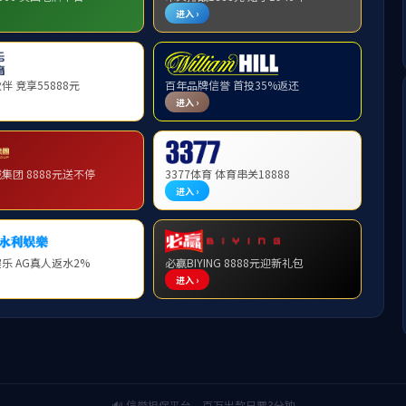
年
6
月
30
日下午，学院党委书记曹文献同志和党委副书记
/
纪委书
党课并分享个人学习心得。
献同志主讲党课主题为“重温党的历史，坚定理想信念”。主要从
念、增强党员意识；提高爱党护党责任和干事创业能力”等四个
飞同志主讲党课主题为“中国共产党百年奋斗史与中华民族的伟大
革命时期完成救国大业；改天换地：中国共产党在社会主义革命
化建设新时期推进富国大业；惊天动地：中国共产党在中国特色
加油、努力，再长征！’”与支部党员共同重温了中国共产党发展的
党史学习教育专题党课的学习，更加坚定了同志们求真务实、不
，也是坚定信仰、坚定方向的党性教育。通过学习必将增强我们
优良作风，对提高自己的认识能力和处理实际问题的能力都是十
结束之后，教工第三党支部召开支部大会，讨论通过了韦东田同