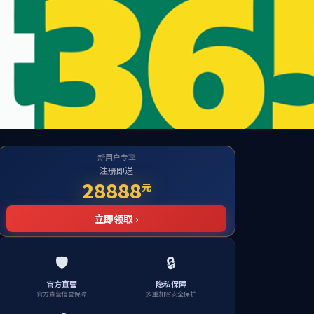
2138cn太阳集团古天
平台建设
校友之
乐
ving Future
三支部党员上党史学习教育专题党课
-02 作者：孙媛