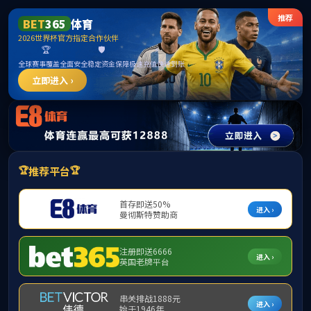
Toggl
navig
2138cn太阳集团(中国VIP认证)古天
乐代言品牌-Green Moving Future
学院首页
>> 国际教育
国际教育