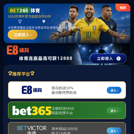
Toggl
navig
2138cn太阳集团(中国VIP认证)古天
乐代言品牌-Green Moving Future
学院首页
>>
平台建设
>>
省部级平台
>> 广西矿产资源开
发与环境保护国际科技合作基地
广西矿产资源开发与环境保护国际科
技合作基地